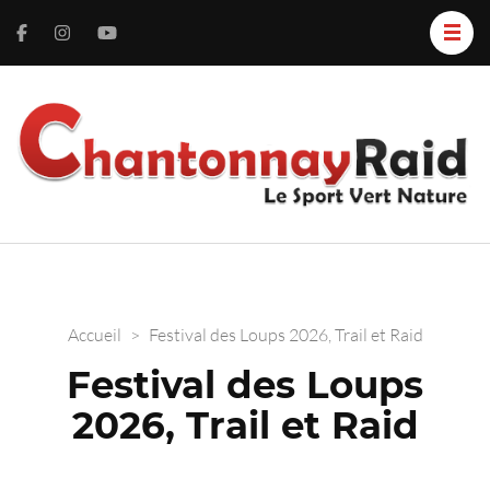
C
L
S
R
V
N
Accueil
>
Festival des Loups 2026, Trail et Raid
Festival des Loups
2026, Trail et Raid