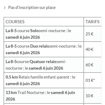
Pas d’inscription sur place
COURSES
TARIFS
La 8-5
course
Solo
semi-nocturne : le
25 €
samed
i 6 juin 2026
La 8-5
course
Duo relais
semi-nocturne : le
40 €
samed
i 6 juin 2026
La 8-5
course
Quatuor relais
semi-
60 €
nocturne : le
samed
i 6 juin 2026
0.5 km
Relais famille enfant-parent : le
01 €*
samed
i 6 juin 2026
13 km
Trail Nocturne : le
samed
i 6 juin
10 €
2026