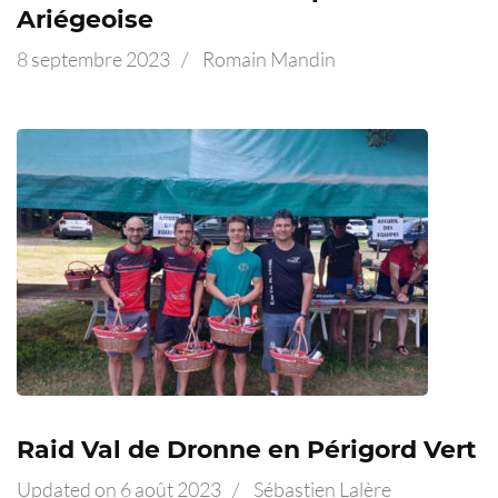
Ariégeoise
8 septembre 2023
/
Romain Mandin
Raid Val de Dronne en Périgord Vert
Updated on
6 août 2023
/
Sébastien Lalère