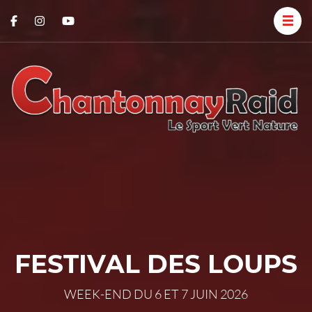
C
L
S
R
V
N
FESTIVAL DES LOUPS
WEEK-END DU 6 ET 7 JUIN 2026