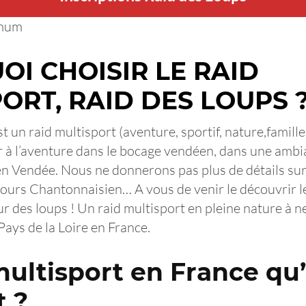
imum
I CHOISIR LE RAID
ORT, RAID DES LOUPS 
st un raid multisport (aventure, sportif, nature,famille
r à l’aventure dans le bocage vendéen, dans une ambi
n Vendée. Nous ne donnerons pas plus de détails sur l
ours Chantonnaisien… A vous de venir le découvrir le
ur des loups ! Un raid multisport en pleine nature à 
Pays de la Loire en France.
multisport en France qu
t ?