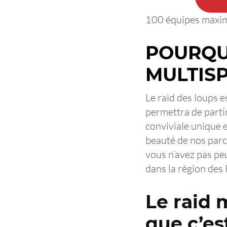
100 équipes max
POURQUO
MULTISP
Le raid des loups e
permettra de parti
conviviale unique e
beauté de nos parc
vous n’avez pas pe
dans la région des 
Le raid 
que c’es