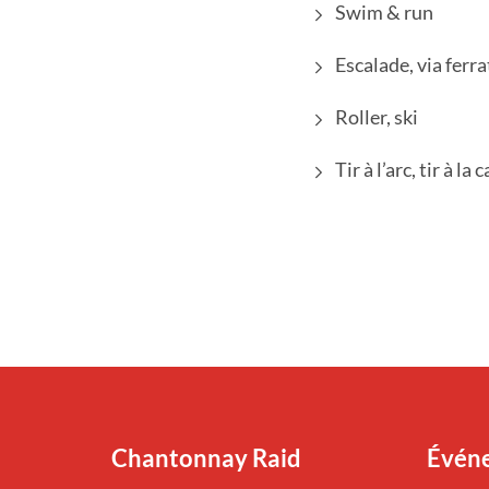
Swim & run
Escalade, via ferr
Roller, ski
Tir à l’arc, tir à la
Chantonnay Raid
Événe