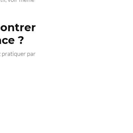
contrer
nce ?
z pratiquer par