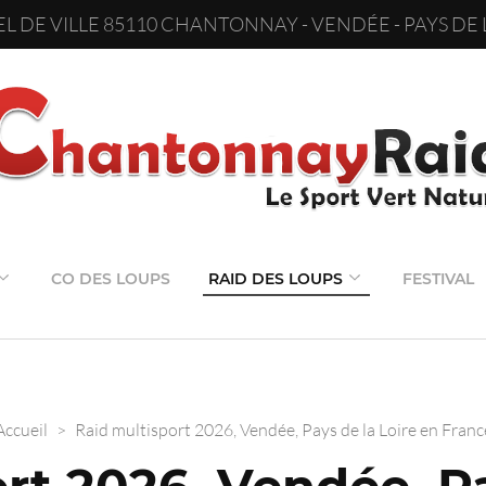
L DE VILLE 85110 CHANTONNAY - VENDÉE - PAYS DE 
CO DES LOUPS
RAID DES LOUPS
FESTIVAL
Accueil
>
Raid multisport 2026, Vendée, Pays de la Loire en Franc