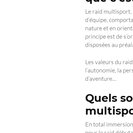
Le raid multisport, 
d’équipe, comportan
nature et en orient
principe est de s’or
disposées au préala
Les valeurs du raid 
l’autonomie, la per
d’aventure…
Quels so
multispo
En total immersion
pour le raid débuta