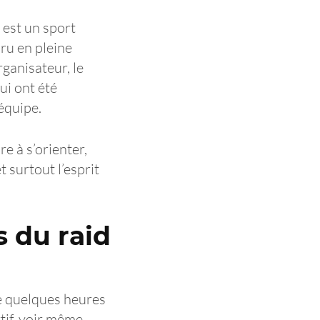
e est un sport
uru en pleine
rganisateur, le
ui ont été
 équipe.
re à s’orienter,
 surtout l’esprit
s du raid
e quelques heures
rtif, voir même