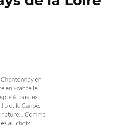
ys de la Loire
 à Chantonnay en
re en France le
apté à tous les
il’o et le Canoë.
ine nature… Comme
es au choix :