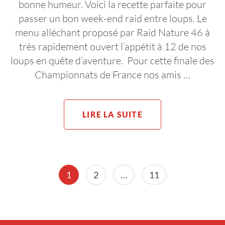
bonne humeur. Voici la recette parfaite pour
passer un bon week-end raid entre loups. Le
menu alléchant proposé par Raid Nature 46 à
très rapidement ouvert l’appétit à 12 de nos
loups en quête d’aventure. Pour cette finale des
Championnats de France nos amis …
LIRE LA SUITE
Pagination
Page
Page
Page
1
2
…
11
des
publications