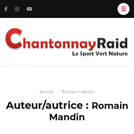
C
L
S
R
V
N
Accueil
>
Romain Mandin
Auteur/autrice :
Romain
Mandin