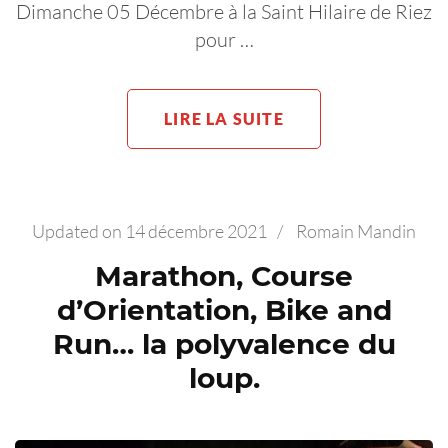
Dimanche 05 Décembre à la Saint Hilaire de Riez
pour …
LIRE LA SUITE
Updated on
14 décembre 2021
/
Romain Mandin
Marathon, Course
d’Orientation, Bike and
Run… la polyvalence du
loup.