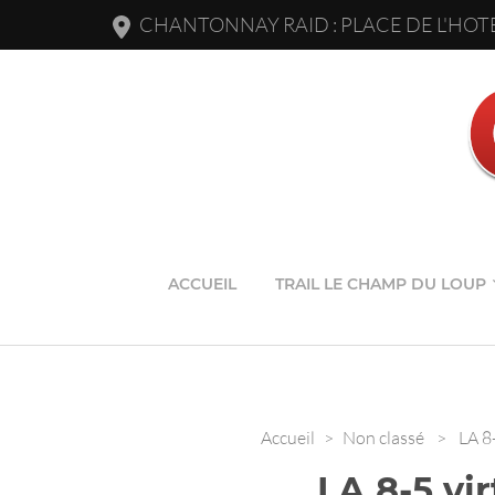
CHANTONNAY RAID : PLACE DE L'HOTE
ACCUEIL
TRAIL LE CHAMP DU LOUP
Accueil
>
Non classé
>
LA 8
LA 8-5 vir