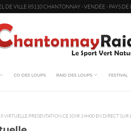
L DE VILLE 85110 CHANTONNAY - VENDÉE - PAYS DE 
CO DES LOUPS
RAID DES LOUPS
FESTIVAL
-5 VIRTUELLE PRESENTATION CE SOIR 19H00 EN DIRECT SUR 
tuelle