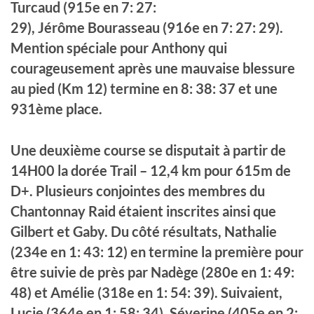
Turcaud (915e en 7
: 27
:
29
),
Jérôme
Bourasseau (916e en 7
: 27
: 29
).
Mention spéciale pour Anthony qui
courageusement après une mauvaise blessure
au pied (Km 12) termine en 8
: 38
: 37
et une
931ème place.
Une deuxième course se disputait à partir de
14H00 la
dorée
Trail –
12,4
km pour 615m de
D+. Plusieurs conjointes des membres du
Chantonnay Raid étaient
inscrites
ainsi que
Gilbert et Gaby. Du côté
résultats
, Nathalie
(234e en 1
: 43
: 12
) en
termine
la première pour
être suivie de près par Nadège (280e en 1: 49:
48) et Amélie (318e en 1: 54: 39). Suivaient,
Lucie (364e en 1: 58: 34), Séverine (405e en 2: