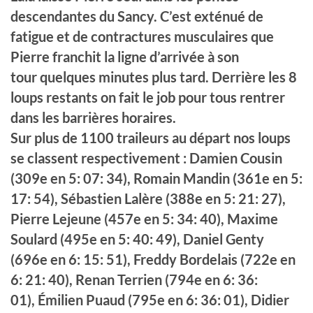
descendantes du Sancy. C’est
exténué
de
fatigue et de contractures
musculaires
que
Pierre
franchit
la ligne d’arrivée à son
tour
quelques minutes
plus tard. Derrière les 8
loups restants on fait le job pour tous rentrer
dans les barrières horaires.
Sur plus de 1100
traileurs au départ nos loups
se classent respectivement : Damien Cousin
(309e en 5
: 07
: 34
), Romain Mandin (361e en 5
:
17
: 54
), Sébastien Lalère (388e en 5
: 21
: 27
),
Pierre Lejeune (457e en 5
: 34
: 40
), Maxime
Soulard (495e en 5
: 40
: 49
), Daniel Genty
(696e en 6
: 15
: 51
), Freddy Bordelais (722e en
6
: 21
: 40
), Renan Terrien (794e en 6
: 36
:
01
),
Émilien
Puaud (795e en 6
: 36
: 01
), Didier