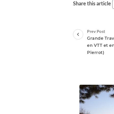
Share this article
Post
Prev Post
Navigation
Grande Tra
en VTT et e
Pierrot)