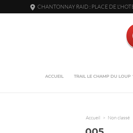
CHANTONNAY RAID : PLACE DE L'HOTE
ACCUEIL
TRAIL LE CHAMP DU LOUP
Accueil
>
Non classé
005