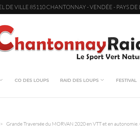
L DE VILLE 85110 CHANTONNAY - VENDÉE - PAYS DE 
CO DES LOUPS
RAID DES LOUPS
FESTIVAL
>
Grande Traversée du MORVAN 2020 en VTT et en autonomie. (L