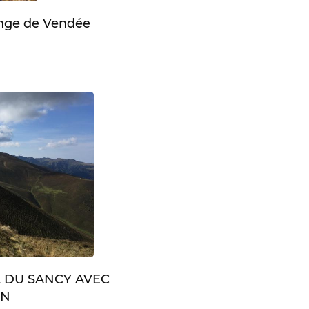
enge de Vendée
L DU SANCY AVEC
IN