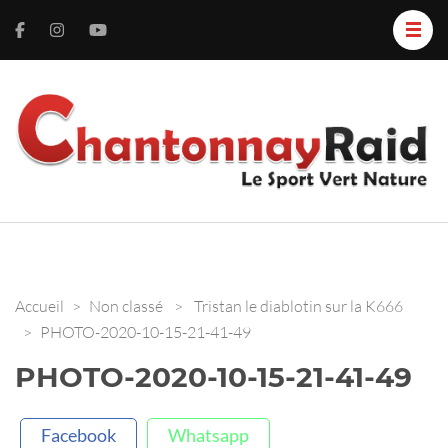
C
L
S
R
V
N
Accueil
>
Non classé
>
Tristan le diablotin sur la K666
>
PHOTO-2020-10-15-21-41-49
PHOTO-2020-10-15-21-41-49
Facebook
Whatsapp