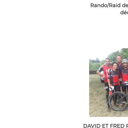
Rando/Raid de
dé
DAVID ET FRED