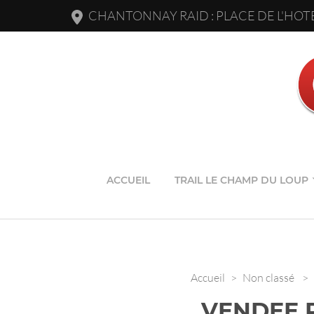
CHANTONNAY RAID : PLACE DE L'HOTE
ACCUEIL
TRAIL LE CHAMP DU LOUP
Accueil
>
Non classé
>
VENDEE R