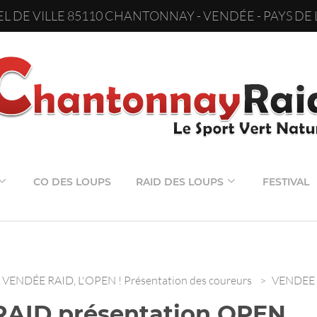
L DE VILLE 85110 CHANTONNAY - VENDÉE - PAYS DE 
CO DES LOUPS
RAID DES LOUPS
FESTIVAL
VENDÉE RAID, L'OPEN ! Présentation des coureurs
>
VENDEE 
AID présentation OPEN