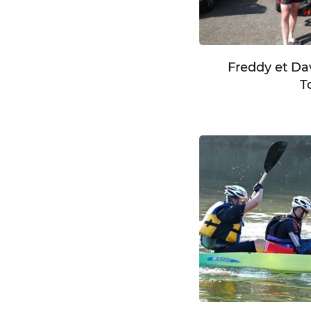
Freddy et Dav
T