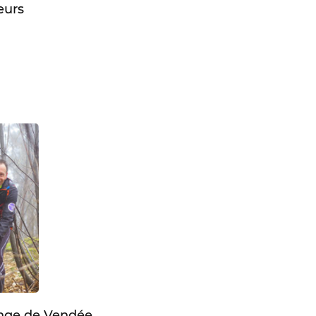
eurs
enge de Vendée