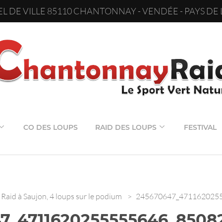
L DE VILLE 85110 CHANTONNAY - VENDÉE - PAYS DE 
CO DES LOUPS
RAID DES LOUPS
FESTIVAL
Raid à Saujon, 4 loups sur le podium
>
245670647_471162025
7_4711620255555646_8508