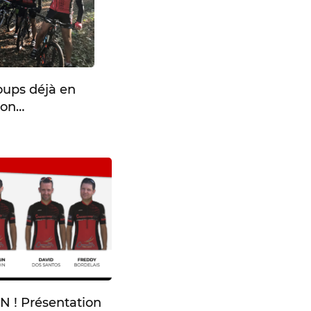
oups déjà en
ion…
 ! Présentation