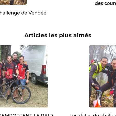
des cour
challenge de Vendée
Articles les plus aimés
Les dates du chall
 REMPORTENT LE RAID