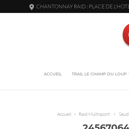
CHANTONNAY RAID : PLACE DE L'HOTE
ACCUEIL
TRAIL LE CHAMP DU LOUP
Accueil
>
Raid Multisport
>
Seud 
24567064