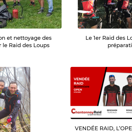
ion et nettoyage des
Le 1er Raid des L
 le Raid des Loups
préparat
VENDÉE RAID, L’OPEN