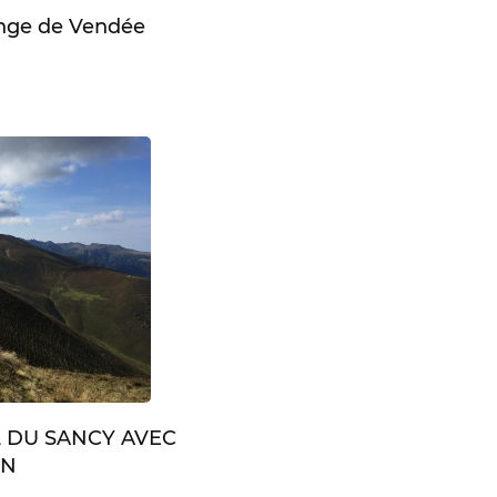
enge de Vendée
L DU SANCY AVEC
IN