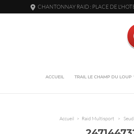
CHANTONNAY RAID : PLACE DE L'HOTE
ACCUEIL
TRAIL LE CHAMP DU LOUP
Accueil
>
Raid Multisport
>
Seud 
24714473