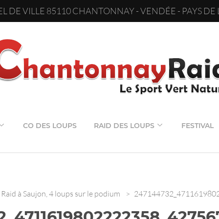
L DE VILLE 85110 CHANTONNAY - VENDÉE - PAYS DE 
CO DES LOUPS
RAID DES LOUPS
FESTIVAL
Raid à Saujon, 4 loups sur le podium
>
247144732_471161980
2_4711619802222358_4275