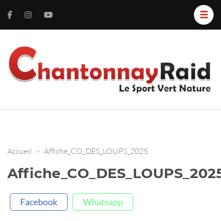
C
L
S
R
V
N
Accueil
>
Affiche_CO_DES_LOUPS_2025
Affiche_CO_DES_LOUPS_202
Facebook
Whatsapp