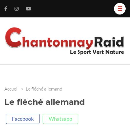
C
L
S
R
V
N
Accueil
>
Le fléché allemand
Le fléché allemand
Facebook
Whatsapp