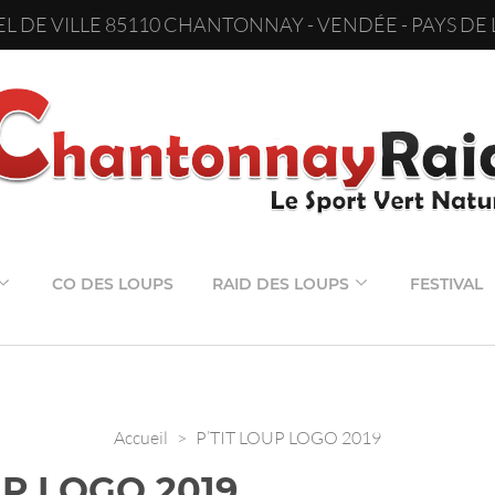
L DE VILLE 85110 CHANTONNAY - VENDÉE - PAYS DE 
CO DES LOUPS
RAID DES LOUPS
FESTIVAL
Accueil
>
P’TIT LOUP LOGO 2019
UP LOGO 2019