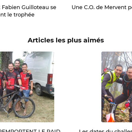
 Fabien Guilloteau se
Une C.O. de Mervent p
nt le trophée
Articles les plus aimés
Les dates du chall
 REMPORTENT LE RAID