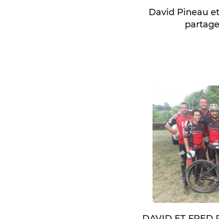
David Pineau et
partage
DAVID ET FRED