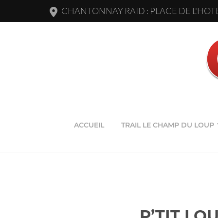
CHANTONNAY RAID : PLACE DE L'HOTE
ACCUEIL
TRAIL LE CHAMP DU LOUP
P’TIT LO