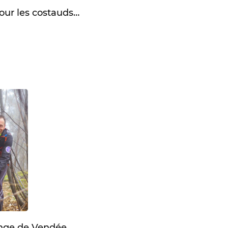
our les costauds…
enge de Vendée