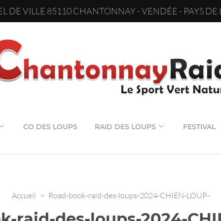
L DE VILLE 85110 CHANTONNAY - VENDÉE - PAYS DE 
CO DES LOUPS
RAID DES LOUPS
FESTIVAL
Accueil
>
Road-book-raid-des-loups-2024-CHIEN-LOUP-
k-raid-des-loups-2024-CH