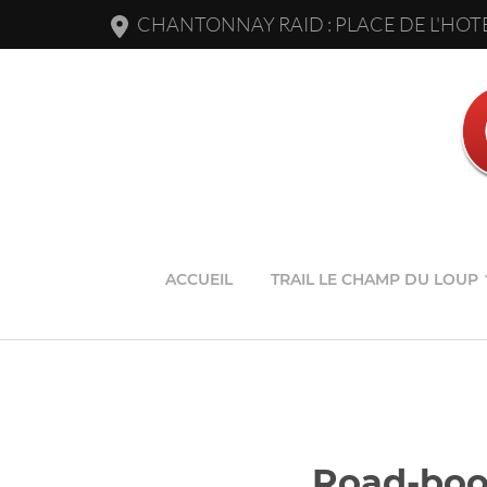
CHANTONNAY RAID : PLACE DE L'HOTE
ACCUEIL
TRAIL LE CHAMP DU LOUP
Road-boo