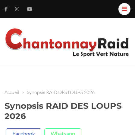
C
L
S
R
V
N
Accueil
>
Synopsis RAID DES LOUPS 2026
Synopsis RAID DES LOUPS
2026
Facebook
Whatsapp