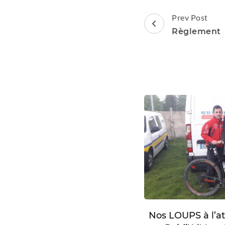
Post
Prev Post
Navigation
Règlement
Nos LOUPS à l’a