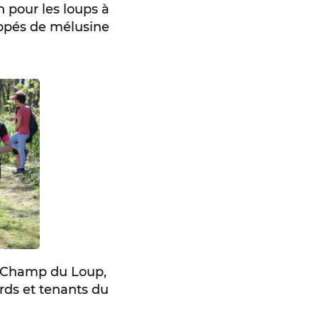
n pour les loups à
appés de mélusine
u Champ du Loup,
ords et tenants du
…