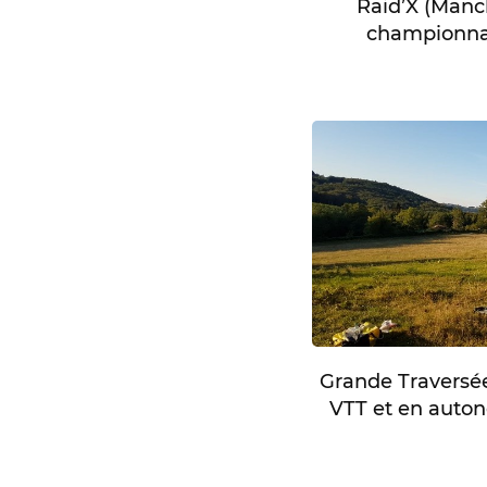
Raid’X (Manc
championnat
Grande Travers
VTT et en autono