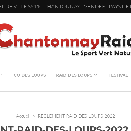
L DE VILLE 85110 CHANTONNAY - VENDÉE - PAYS DE 
CO DES LOUPS
RAID DES LOUPS
FESTIVAL
Accueil
>
REGLEMENT-RAID-DES-LOUPS-2022
NT-RAID-DES-LOUPS-2022