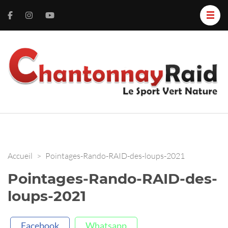
C
L
S
R
V
N
Accueil
>
Pointages-Rando-RAID-des-loups-2021
Pointages-Rando-RAID-des-
loups-2021
Facebook
Whatsapp