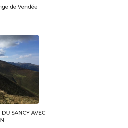
enge de Vendée
L DU SANCY AVEC
IN