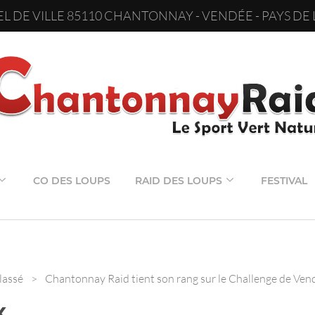
L DE VILLE 85110 CHANTONNAY - VENDÉE - PAYS DE 
CO DES LOUPS
RAID DES LOUPS
FESTIVAL
lassé
>
Chantonnay Raid tient son rang sur le Challenge de Ven
x