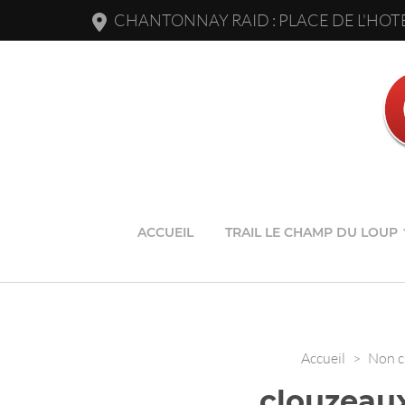
CHANTONNAY RAID : PLACE DE L'HOTE
ACCUEIL
TRAIL LE CHAMP DU LOUP
Accueil
>
Non c
clouzeau