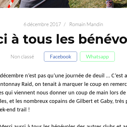
6 décembre 2017
/
Romain Mandin
i à tous les bénév
Non classé
Facebook
Whatsapp
 décembre n’est pas qu’une journée de deuil … C’est a
ntonnay Raid, on tenait à marquer le coup en remerc
es qui viennent nous donner un coup de main lors de 
lles, et les nombreux copains de Gilbert et Gaby, trè
k-end trail !
Merci aussi à tous les bénévoles des autres clubs et a