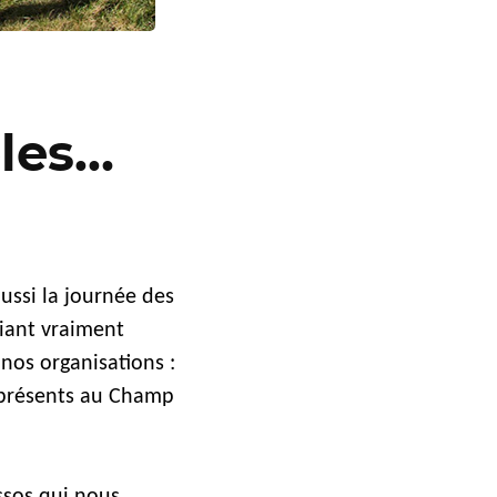
oles…
ussi la journée des
iant vraiment
nos organisations :
s présents au Champ
ssos qui nous