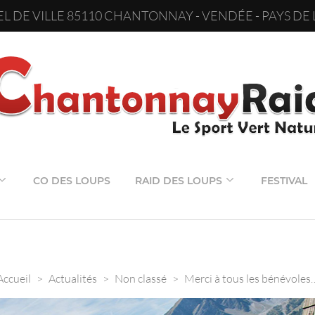
L DE VILLE 85110 CHANTONNAY - VENDÉE - PAYS DE 
CO DES LOUPS
RAID DES LOUPS
FESTIVAL
Accueil
>
Actualités
>
Non classé
>
Merci à tous les bénévoles