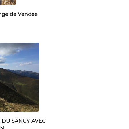
enge de Vendée
L DU SANCY AVEC
IN