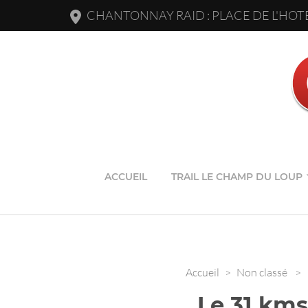
CHANTONNAY RAID : PLACE DE L'HOTE
ACCUEIL
TRAIL LE CHAMP DU LOUP
Accueil
>
Non classé
>
Le 31 km