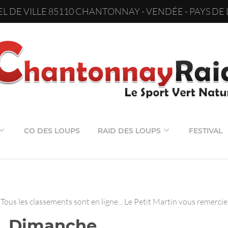
L DE VILLE 85110 CHANTONNAY - VENDÉE - PAYS DE 
CO DES LOUPS
RAID DES LOUPS
FESTIVAL
Tous les classements sont en ligne... Le Petit Martin vous remercie 
s_Dimanche