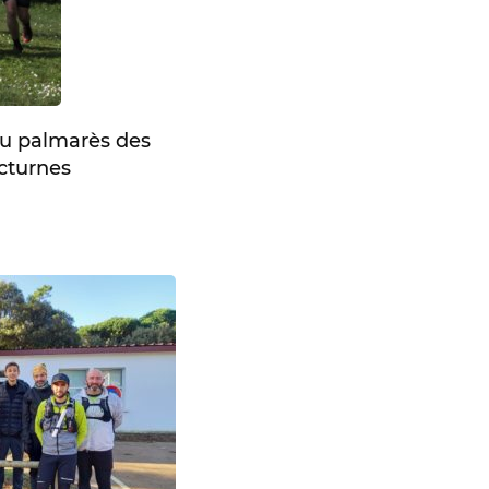
au palmarès des
cturnes