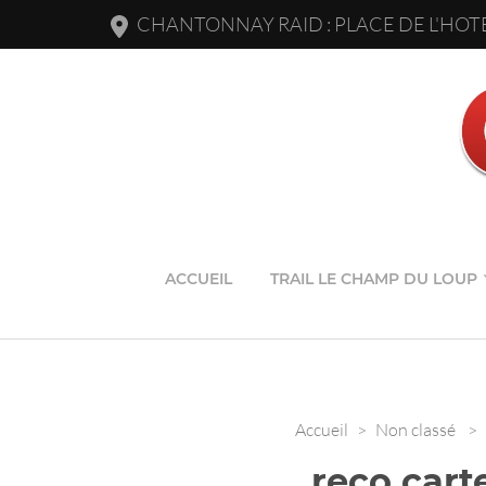
CHANTONNAY RAID : PLACE DE L'HOTE
ACCUEIL
TRAIL LE CHAMP DU LOUP
Accueil
>
Non classé
>
reco cart