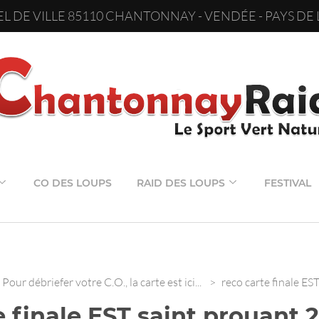
L DE VILLE 85110 CHANTONNAY - VENDÉE - PAYS DE 
CO DES LOUPS
RAID DES LOUPS
FESTIVAL
Pour débriefer votre C.O., la carte est ici...
>
reco carte finale E
e finale EST saint prouant 