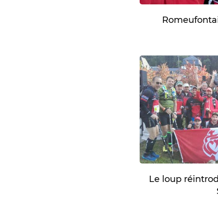
Romeufontai
Le loup réintro