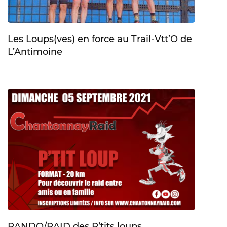
Les Loups(ves) en force au Trail-Vtt’O de
L’Antimoine
RANDO/RAID des P’tits loups