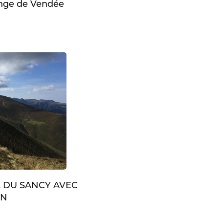
enge de Vendée
L DU SANCY AVEC
IN