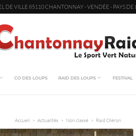
L DE VILLE 85110 CHANTONNAY - VENDÉE - PAYS DE 
CO DES LOUPS
RAID DES LOUPS
FESTIVAL
Accueil
>
Actualités
>
Non classé
>
Raid Oléron