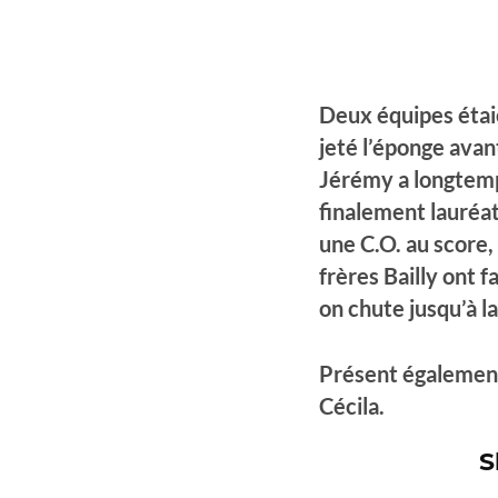
Deux équipes étaie
jeté l’éponge avan
Jérémy a longtemps
finalement lauréat
une C.O. au score,
frères Bailly ont f
on chute jusqu’à l
Présent également
Cécila.
S