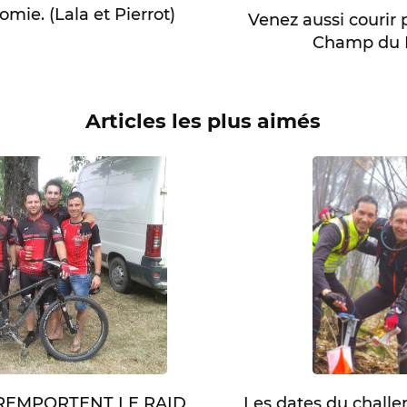
mie. (Lala et Pierrot)
Venez aussi courir 
Champ du 
Articles les plus aimés
Les dates du chall
 REMPORTENT LE RAID