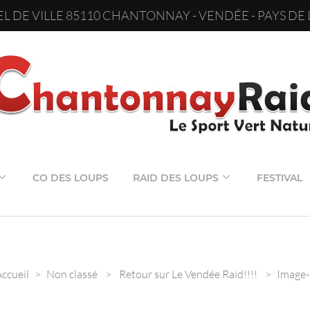
L DE VILLE 85110 CHANTONNAY - VENDÉE - PAYS DE 
CO DES LOUPS
RAID DES LOUPS
FESTIVAL
ccueil
>
Non classé
>
Retour sur Le Vendée Raid!!!!
>
Image-