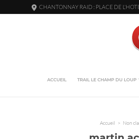
CHANTONNAY RAID : PLACE DE L'HOTE
ACCUEIL
TRAIL LE CHAMP DU LOUP
Accueil
>
Non cla
martin ac