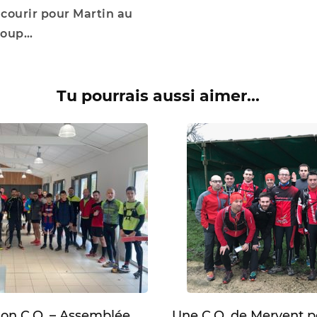
 courir pour Martin au
Loup…
Tu pourrais aussi aimer...
tion C.O. – Assemblée
Une C.O. de Mervent p