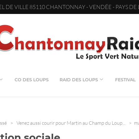
L DE VILLE 85110 CHANTONNAY - VENDÉE - PAYS DE 
CO DES LOUPS
RAID DES LOUPS
FESTIVAL
ssé
>
Venez aussi courir pour Martin au Champ du Loup...
>
ma
tion sociale