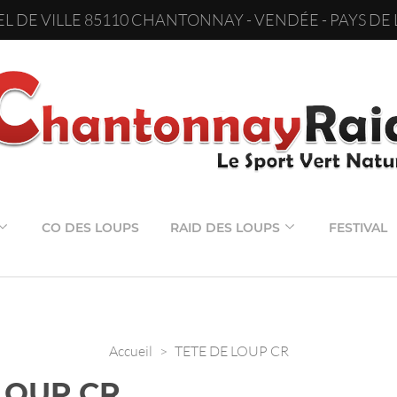
L DE VILLE 85110 CHANTONNAY - VENDÉE - PAYS DE 
CO DES LOUPS
RAID DES LOUPS
FESTIVAL
Accueil
>
TETE DE LOUP CR
LOUP CR