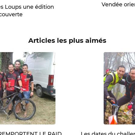
Vendée orie
s Loups une édition
couverte
Articles les plus aimés
Les dates du chall
 REMPORTENT LE RAID