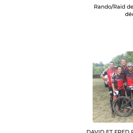
Rando/Raid de
dé
DAVID ET FRED