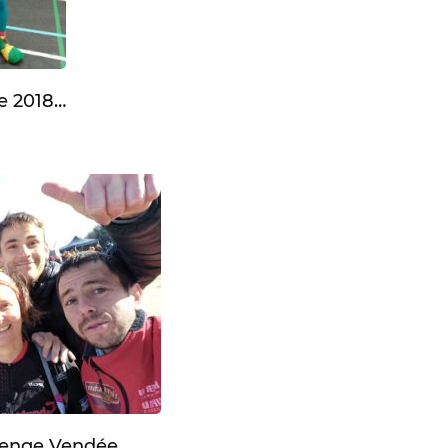
e 2018…
lenge Vendée