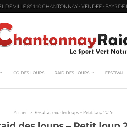
L DE VILLE 85110 CHANTONNAY - VENDÉE - PAYS DE 
CO DES LOUPS
RAID DES LOUPS
FESTIVAL
Accueil
>
Résultat raid des loups – Petit loup 2026
raid des loups – Petit loup 