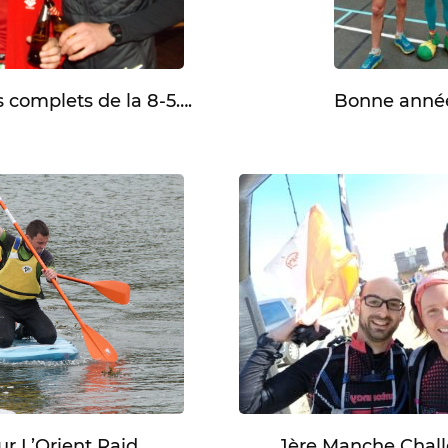
 complets de la 8-5….
Bonne anné
1ère Manche Chal
ur L’Orient Raid