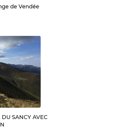
enge de Vendée
L DU SANCY AVEC
IN