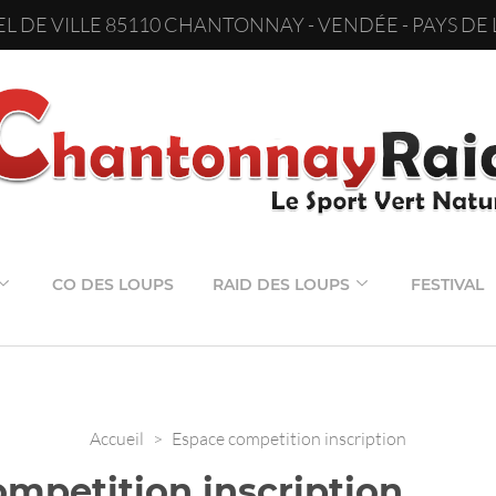
L DE VILLE 85110 CHANTONNAY - VENDÉE - PAYS DE 
CO DES LOUPS
RAID DES LOUPS
FESTIVAL
Accueil
>
Espace competition inscription
mpetition inscription