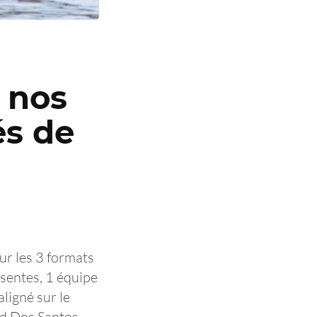
 nos
és de
ur les 3 formats
sentes, 1 équipe
ligné sur le
id Dos Santos,