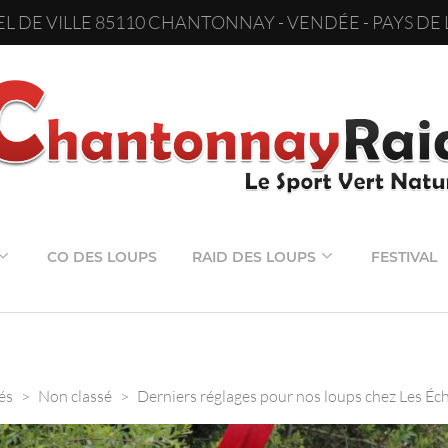
L DE VILLE 85110 CHANTONNAY - VENDÉE - PAYS DE 
CO DES LOUPS
RAID DES LOUPS
FESTIVAL
és
>
Non classé
>
Derniers réglages pour nos loups chez Les É