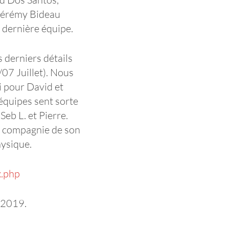
 Jérémy Bideau
 dernière équipe.
s derniers détails
07 Juillet). Nous
i pour David et
 équipes sent sorte
eb L. et Pierre.
a compagnie de son
hysique.
x.php
 2019.