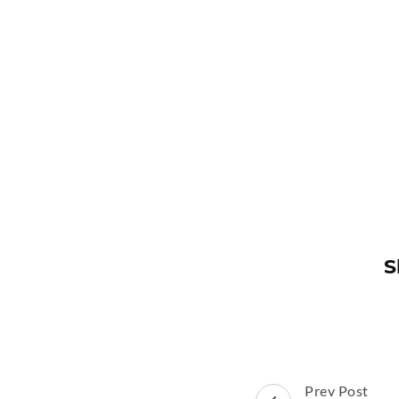
S
Post
Prev Post