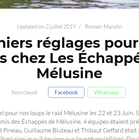
Updated on
2 juillet 2019
/
Romain Mandin
niers réglages pour
s chez Les Échapp
Mélusine
Non classé
Facebook
Whatsapp
 pour nos loups le raid Mélusine les 22 et 23 Juin. S
mis des Échappés de Mélusine, 4 équipes étaient pré
Pineau, Guillaume Bluteau et Thibaut Geffard était a
km) ainsi que 3 équipes sur l’aventure (60 km), Dav