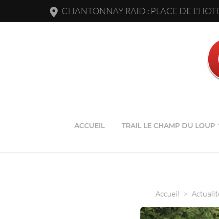
CHANTONNAY RAID : PLACE DE L'HOTE
ACCUEIL
TRAIL LE CHAMP DU LOUP
Accueil
>
Actualit