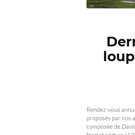
Der
loup
Rendez-vous annuel
proposés par nos a
composée de David 
format enduro (120