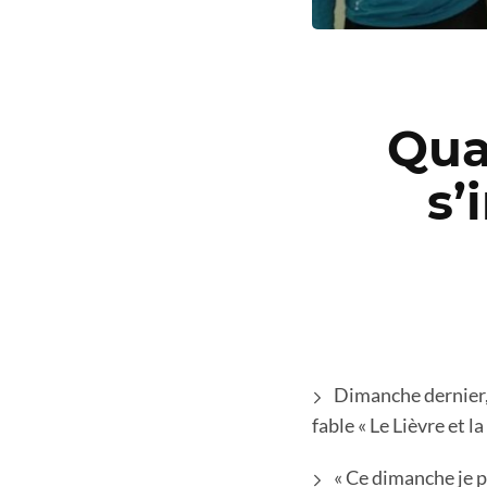
Qua
s’
Dimanche dernier,
fable « Le Lièvre et l
« Ce dimanche je 