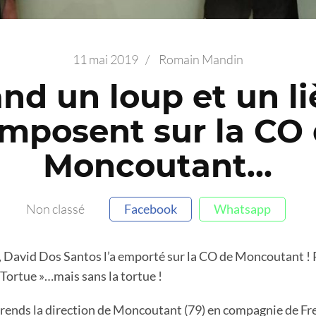
11 mai 2019
/
Romain Mandin
nd un loup et un li
imposent sur la CO
Moncoutant…
Non classé
Facebook
Whatsapp
 David Dos Santos l’a emporté sur la CO de Moncoutant ! R
a Tortue »…mais sans la tortue !
prends la direction de Moncoutant (79) en compagnie de Fr