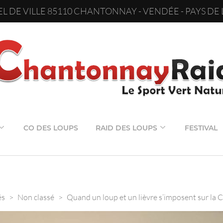
L DE VILLE 85110 CHANTONNAY - VENDÉE - PAYS DE 
CO DES LOUPS
RAID DES LOUPS
FESTIVAL
és
>
Non classé
>
Quand un loup et un lièvre s’imposent sur l