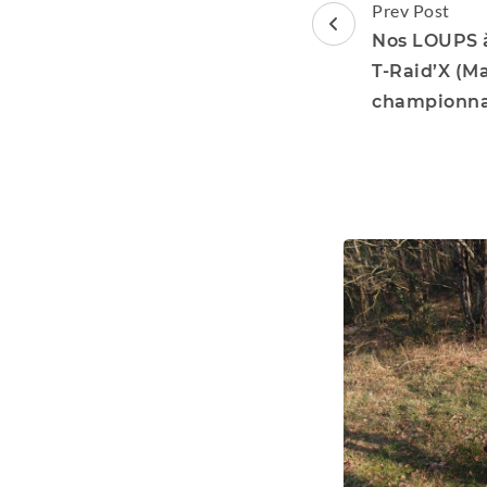
Post
Prev Post
Navigation
Nos LOUPS à
T-Raid’X (M
championnat