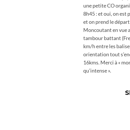
une petite CO organis
8h45 : et oui, on est 
et on prend le départ
Moncoutant en vue aé
tambour battant (Fred
km/h entre les balise
orientation tout s’e
16kms. Merci à « monc
qu’intense ».
S