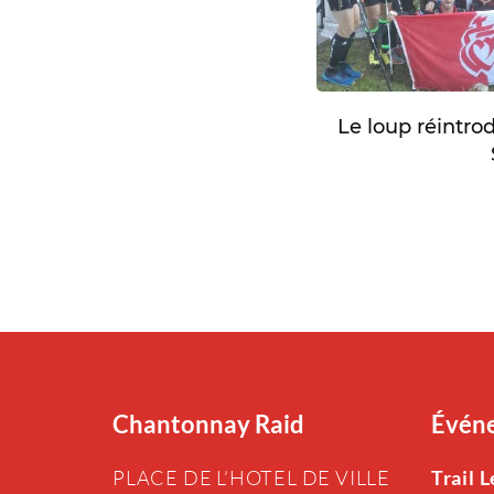
Le loup réintro
Chantonnay Raid
Événe
PLACE DE L’HOTEL DE VILLE
Trail 