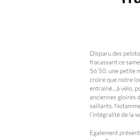
Disparu des peloto
fracassant ce samed
56’50, une petite m
croire que notre lo
entraîné…à vélo, p
anciennes gloires d
saillants. Notamme
l’intégralité de l
Egalement présent, 