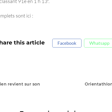
classant 91e en 1 h 13′.
plets sont ici :
hare this article
Facebook
Whatsapp
n revient sur son
Orientathlo