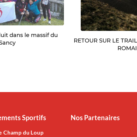
duit dans le massif du
RETOUR SUR LE TRAI
Sancy
ROMA
ments Sportifs
Nos Partenaires
Le Champ du Loup