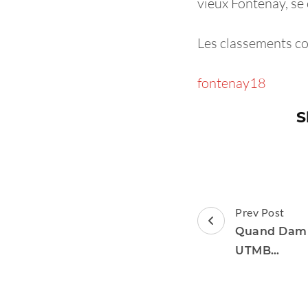
vieux Fontenay, se 
Les classements com
fontenay18
S
Post
Prev Post
Navigation
Quand Damie
UTMB…