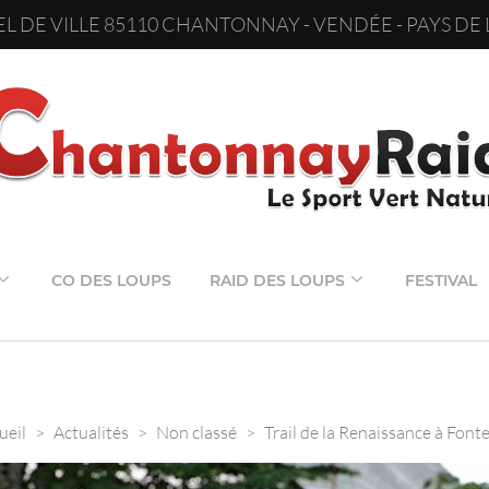
L DE VILLE 85110 CHANTONNAY - VENDÉE - PAYS DE 
CO DES LOUPS
RAID DES LOUPS
FESTIVAL
ueil
>
Actualités
>
Non classé
>
Trail de la Renaissance à Font