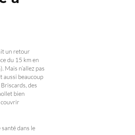
it un retour
lace du 15 km en
. Mais n’allez pas
est aussi beaucoup
 Briscards, des
ollet bien
 couvrir
 santé dans le