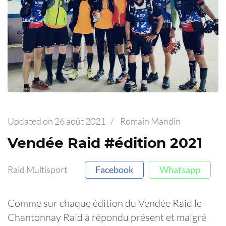
Updated on
26 août 2021
/
Romain Mandin
Vendée Raid #édition 2021
Raid Multisport
Facebook
Whatsapp
Comme sur chaque édition du Vendée Raid le
Chantonnay Raid à répondu présent et malgré