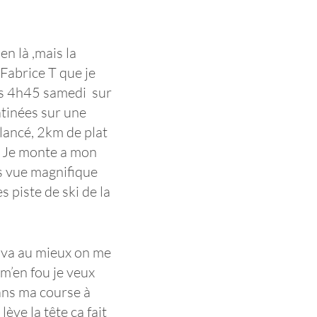
en là ,mais la
 Fabrice T que je
uis 4h45 samedi sur
atinées sur une
 lancé, 2km de plat
. Je monte a mon
es vue magnifique
 piste de ski de la
s va au mieux on me
 m’en fou je veux
dans ma course à
ève la tête ça fait