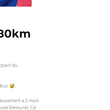
P 80km
copain du
finir
.
ureusement a 2 mois
cause blessure). Ce