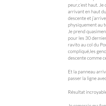
peur,c’est haut. J
arrivant en haut du
descente et j’arrive
physiquement au top
Je prend quasiment 1
pour les 30 dernie
ravito au col du Po
compliqué,les genou
descente comme c
Et la panneau arriv
passer la ligne ave
Résultat incroyabl
Je remercie ma fam