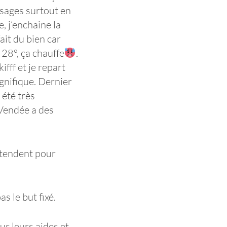
ysages surtout en
, j’enchaine la
ait du bien car
 28°, ça chauffe
.
ifff et je repart
gnifique. Dernier
 été très
 Vendée a des
attendent pour
 le but fixé.
r leurs aides et