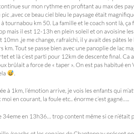
e continue sur mon rythme en profitant au max des pa
 pic ,avec ce beau ciel bleu le paysage était magnifique
 à tournabou km 50. La famille et le coach sont là, ça f
 mais il est 12-13h en plein soleil et on avoisine les
0mn ,je me change, rafraîchi, il y avait des pâtes le k
rs km. Tout se passe bien avec une panoplie de lac ma
rtet et là c’est parti pour 12km de descente final. Ca a
x brûlait a force de « taper ». On est pas habitué en
ela
.
ée à 1km, l’émotion arrive, je vois les enfants qui m’
c moi en courant, la foule etc.. énorme c’est gagné…..
e 34eme en 13h36… trop content même si ce n’était pas
ille /coachs et les copains de Chantonnay présent pou