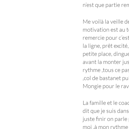
n’est que partie r
Me voilà la veille 
motivation est au t
remercie pour c’es
la ligne, prêt exc
petite place, dingu
avant la monter ju
rythme ,tous ce pas
,col de bastanet pu
Mongie pour le rav
La famille et le co
dit que je suis dans
juste finir on parl
moi ,à mon rythme et