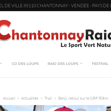
L DE VILLE 85110 CHANTONNAY - VENDÉE - PAYS DE 
CO DES LOUPS
RAID DES LOUPS
FESTIVAL
Accueil
>
Actualités
>
Trail
>
Benji, retour sur le GRP 80km