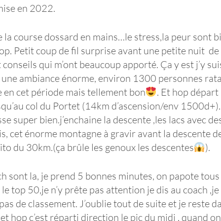
emise en 2022.
de la course dossard en mains…le stress,la peur sont bi
op. Petit coup de fil surprise avant une petite nuit de
t conseils qui m’ont beaucoup apporté. Ça y est j’y s
ité, une ambiance énorme, environ 1300 personnes rat
e en cet période mais tellement bon
. Et hop départ
squ’au col du Portet (14km d’ascension/env 1500d+)
se super bien.j’enchaine la descente ,les lacs avec d
is, cet énorme montagne à gravir avant la descente des
ito du 30km.(ça brûle les genoux les descentes
).
ach sont la, je prend 5 bonnes minutes, on papote tou
 le top 50,je n’y prête pas attention je dis au coach ,je
e pas de classement. J’oublie tout de suite et je reste 
 hop c’est réparti direction le pic du midi , quand on l