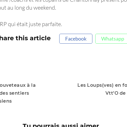
ut au long du weekend.
RP qui était juste parfaite.
hare this article
Facebook
Whatsapp
louveteaux à la
Les Loups(ves) en fo
des sentiers
Vtt’O de
siens
Tu pourrais aussi aimer...