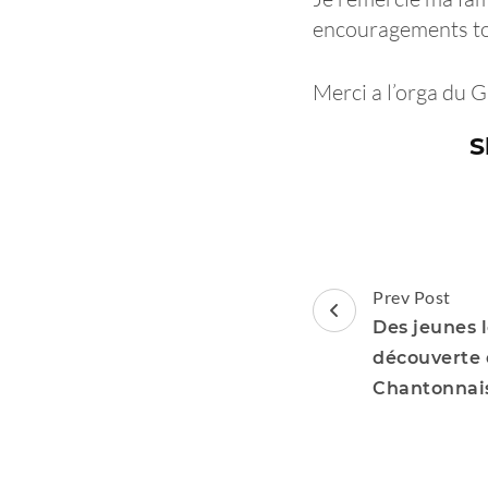
encouragements to
Merci a l’orga du G
S
Post
Prev Post
Navigation
Des jeunes 
découverte 
Chantonnai