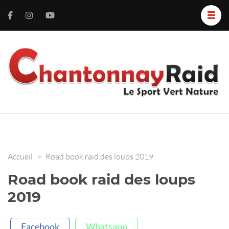
C
L
S
R
V
N
Accueil
>
Road book raid des loups 2019
Road book raid des loups
2019
Facebook
Whatsapp