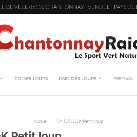
L DE VILLE 85110 CHANTONNAY - VENDÉE - PAYS DE 
CO DES LOUPS
RAID DES LOUPS
FESTIVAL
Accueil
>
RAIDBOOK Petit loup
 Petit loup