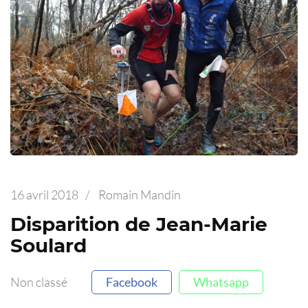
16 avril 2018
/
Romain Mandin
Disparition de Jean-Marie
Soulard
Non classé
Facebook
Whatsapp