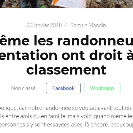
23 janvier 2018
/
Romain Mandin
ême les randonneu
ientation ont droit à
classement
Non classé
Facebook
Whatsapp
mbolique, car notre randonnée se voulait avant tout ê
ois entre amis ou en famille, mais voici quand même l
 personnes s’y sont essayées avec, là encore, beaucou