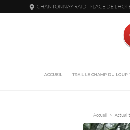
CHANTONNAY RAID : PLACE DE L'HOTE
ACCUEIL
TRAIL LE CHAMP DU LOUP
Accueil
>
Actuali