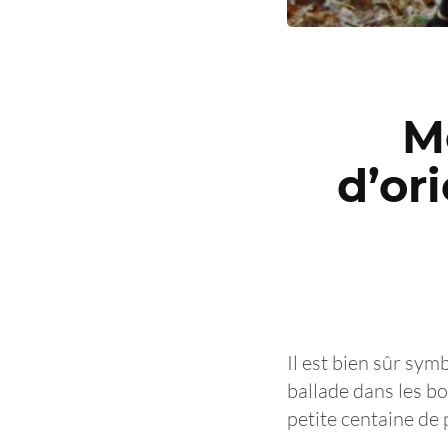
M
d’or
Il est bien sûr sy
ballade dans les b
petite centaine de