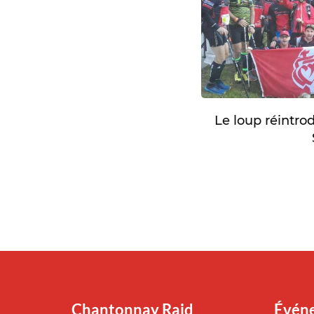
Le loup réintro
Chantonnay Raid
Événe