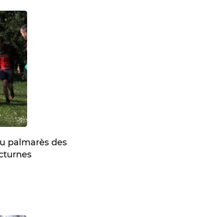
au palmarès des
cturnes