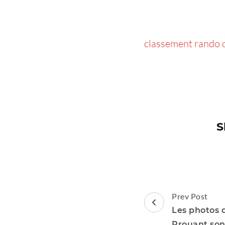
classement rando 
S
Post
Prev Post
Navigation
Les photos d
Prouant sont