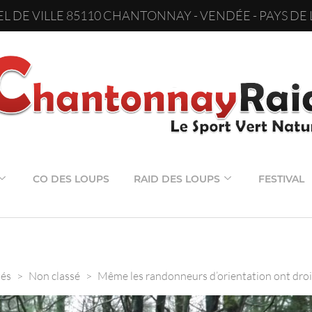
L DE VILLE 85110 CHANTONNAY - VENDÉE - PAYS DE 
CO DES LOUPS
RAID DES LOUPS
FESTIVAL
tés
>
Non classé
>
Même les randonneurs d’orientation ont droi