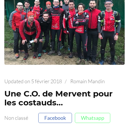
Updated on
5 février 2018
/
Romain Mandin
Une C.O. de Mervent pour
les costauds…
Non classé
Facebook
Whatsapp